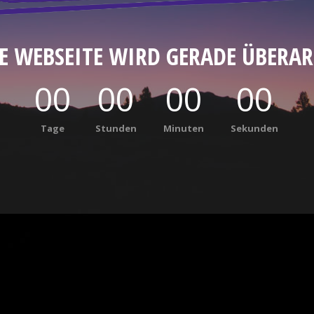
E WEBSEITE WIRD GERADE ÜBERAR
00
00
00
00
Tage
Stunden
Minuten
Sekunden